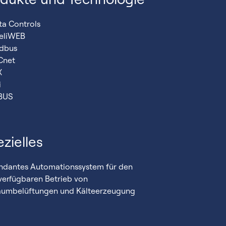
ta Controls
eliWEB
dbus
Cnet
X
i
BUS
zielles
ndantes Automationssystem für den
erfügbaren Betrieb von
aumbelüftungen und Kälteerzeugung