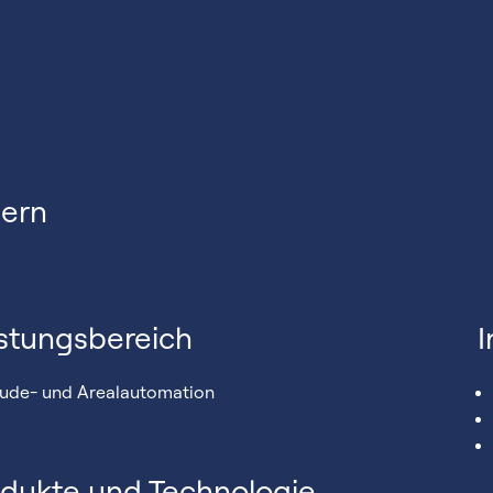
Bern
stungsbereich
I
ude- und Arealautomation
dukte und Technologie