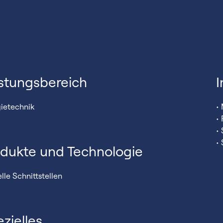
stungsbereich
I
ietechnik
•
•
•
•
dukte und Technologie
elle Schnittstellen
zielles