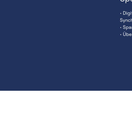
• Dig
Synch
• Spa
• Üb