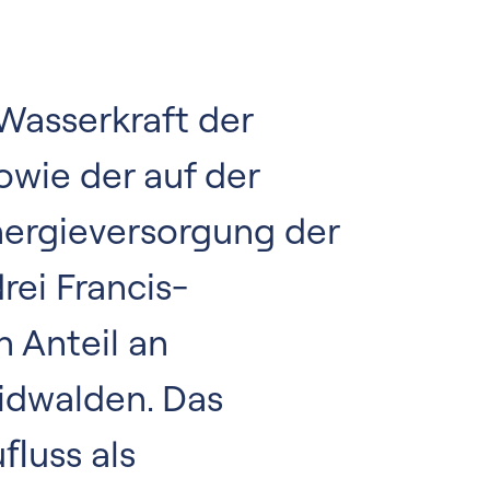
 Wasserkraft der
owie der auf der
Energieversorgung der
rei Francis-
n Anteil an
idwalden. Das
ﬂuss als